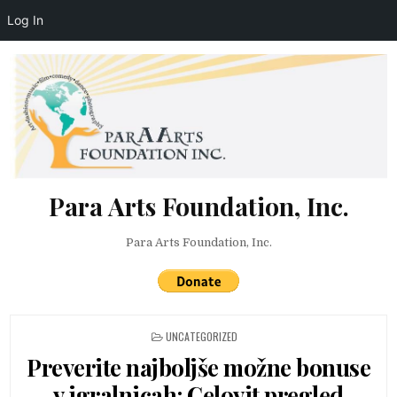
Log In
Skip to content
Para Arts Foundation, Inc.
Para Arts Foundation, Inc.
POSTED IN
UNCATEGORIZED
Preverite najboljše možne bonuse
v igralnicah: Celovit pregled