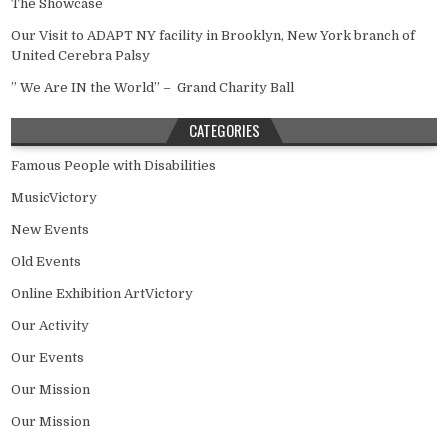
The Showcase
Our Visit to ADAPT NY facility in Brooklyn, New York branch of
United Cerebra Palsy
” We Are IN the World” – Grand Charity Ball
CATEGORIES
Famous People with Disabilities
MusicVictory
New Events
Old Events
Online Exhibition ArtVictory
Our Activity
Our Events
Our Mission
Our Mission