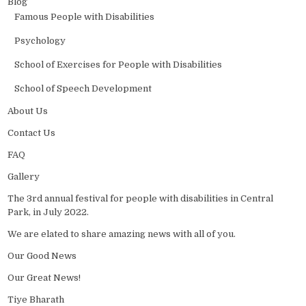
Blog
Famous People with Disabilities
Psychology
School of Exercises for People with Disabilities
School of Speech Development
About Us
Contact Us
FAQ
Gallery
The 3rd annual festival for people with disabilities in Central
Park, in July 2022.
We are elated to share amazing news with all of you.
Our Good News
Our Great News!
Tiye Bharath