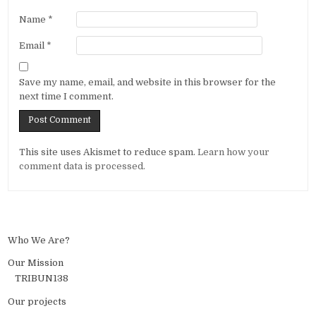
Name
*
Email
*
Save my name, email, and website in this browser for the
next time I comment.
Alternative:
This site uses Akismet to reduce spam.
Learn how your
comment data is processed.
Who We Are?
Our Mission
TRIBUN138
Our projects