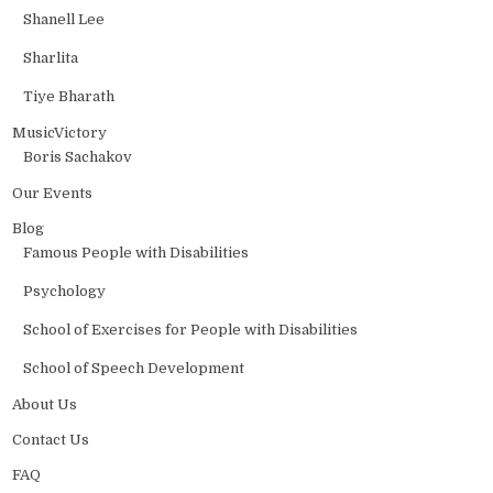
Shanell Lee
Sharlita
Tiye Bharath
MusicVictory
Boris Sachakov
Our Events
Blog
Famous People with Disabilities
Psychology
School of Exercises for People with Disabilities
School of Speech Development
About Us
Contact Us
FAQ