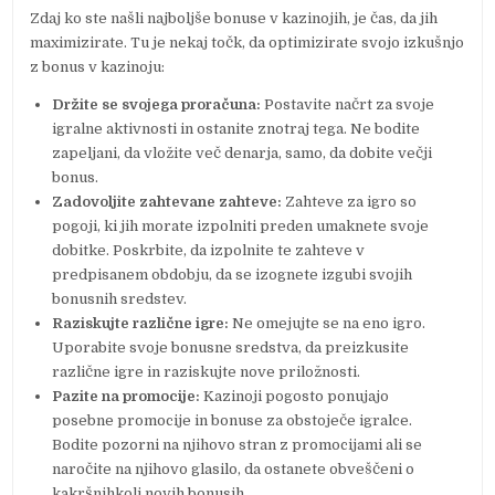
Zdaj ko ste našli najboljše bonuse v kazinojih, je čas, da jih
maximizirate. Tu je nekaj točk, da optimizirate svojo izkušnjo
z bonus v kazinoju:
Držite se svojega proračuna:
Postavite načrt za svoje
igralne aktivnosti in ostanite znotraj tega. Ne bodite
zapeljani, da vložite več denarja, samo, da dobite večji
bonus.
Zadovoljite zahtevane zahteve:
Zahteve za igro so
pogoji, ki jih morate izpolniti preden umaknete svoje
dobitke. Poskrbite, da izpolnite te zahteve v
predpisanem obdobju, da se izognete izgubi svojih
bonusnih sredstev.
Raziskujte različne igre:
Ne omejujte se na eno igro.
Uporabite svoje bonusne sredstva, da preizkusite
različne igre in raziskujte nove priložnosti.
Pazite na promocije:
Kazinoji pogosto ponujajo
posebne promocije in bonuse za obstoječe igralce.
Bodite pozorni na njihovo stran z promocijami ali se
naročite na njihovo glasilo, da ostanete obveščeni o
kakršnihkoli novih bonusih.