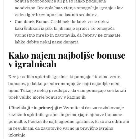
bonusa dobrodošlice ali pa so lahko podeljena
neodvisno. Brezplačna vrtenja omogočajo igranje slov
video iger brez uporabe lastnih sredstev.
Cashback Bonus:
Cashback dodatek vrne delež
kakršnihkoli izgub, ki jih imajo igralci. To omogoča
varnostno mrežo in zagotavlja, da čeprav ne zmagate,
lahko dobite nekaj nazaj denarja.
Kako najem najboljše bonuse
v igralnicah
Ker je veliko spletnih igralnic, ki ponujajo številne vrste
bonusov, je lahko preobremenjujoče najti najboljše med
njimi. Tukaj je nekaj predlogov, da vam pomagajo se skoziti
prek veliko morje bonusov v kazinojih:
1.
Raziskujte in primerjajte:
Vzemite si čas za raziskovanje
različnih spletnih igralnic in primerjajte njihove bonusne
ponudbe. Poskusite najti ugledne igralnice, ki so akreditirani
in regulirani, da zagotovijo varno in pravično igralno
izkušnjo.