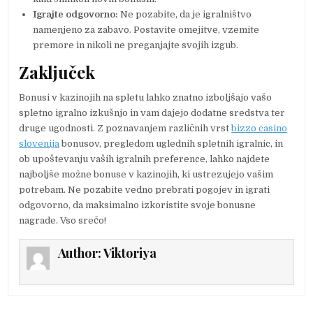
Igrajte odgovorno:
Ne pozabite, da je igralništvo
namenjeno za zabavo. Postavite omejitve, vzemite
premore in nikoli ne preganjajte svojih izgub.
Zaključek
Bonusi v kazinojih na spletu lahko znatno izboljšajo vašo
spletno igralno izkušnjo in vam dajejo dodatne sredstva ter
druge ugodnosti. Z poznavanjem različnih vrst
bizzo casino
slovenija
bonusov, pregledom uglednih spletnih igralnic, in
ob upoštevanju vaših igralnih preference, lahko najdete
najboljše možne bonuse v kazinojih, ki ustrezujejo vašim
potrebam. Ne pozabite vedno prebrati pogojev in igrati
odgovorno, da maksimalno izkoristite svoje bonusne
nagrade. Vso srečo!
Author:
Viktoriya