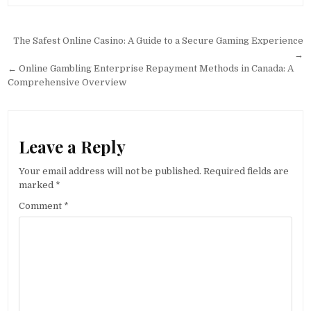
Post navigation
The Safest Online Casino: A Guide to a Secure Gaming Experience
→
← Online Gambling Enterprise Repayment Methods in Canada: A
Comprehensive Overview
Leave a Reply
Your email address will not be published.
Required fields are
marked
*
Comment
*