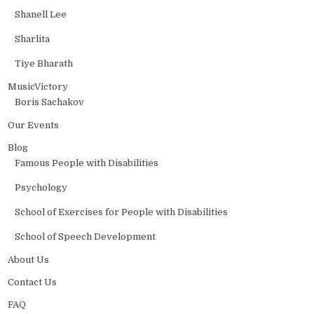
Shanell Lee
Sharlita
Tiye Bharath
MusicVictory
Boris Sachakov
Our Events
Blog
Famous People with Disabilities
Psychology
School of Exercises for People with Disabilities
School of Speech Development
About Us
Contact Us
FAQ