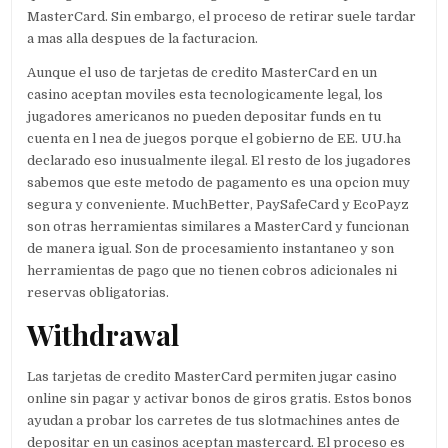
MasterCard. Sin embargo, el proceso de retirar suele tardar
a mas alla despues de la facturacion.
Aunque el uso de tarjetas de credito MasterCard en un
casino aceptan moviles esta tecnologicamente legal, los
jugadores americanos no pueden depositar funds en tu
cuenta en l
nea de juegos porque el gobierno de EE. UU.ha
declarado eso inusualmente ilegal. El resto de los jugadores
sabemos que este metodo de pagamento es una opcion muy
segura y conveniente. MuchBetter, PaySafeCard y EcoPayz
son otras herramientas similares a MasterCard y funcionan
de manera igual. Son de procesamiento instantaneo y son
herramientas de pago que no tienen cobros adicionales ni
reservas obligatorias.
Withdrawal
Las tarjetas de credito MasterCard permiten jugar casino
online sin pagar y activar bonos de giros gratis. Estos bonos
ayudan a probar los carretes de tus slotmachines antes de
depositar en un casinos aceptan mastercard. El proceso es