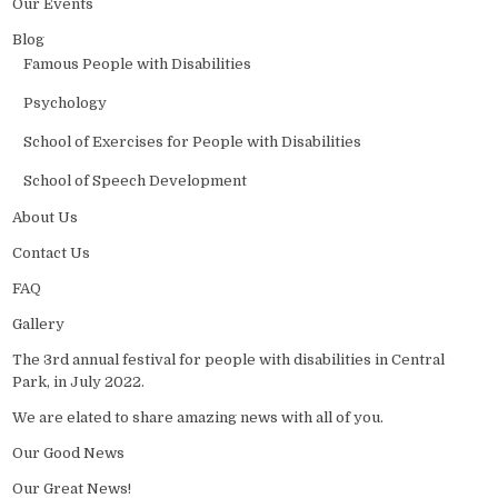
Our Events
Blog
Famous People with Disabilities
Psychology
School of Exercises for People with Disabilities
School of Speech Development
About Us
Contact Us
FAQ
Gallery
The 3rd annual festival for people with disabilities in Central
Park, in July 2022.
We are elated to share amazing news with all of you.
Our Good News
Our Great News!