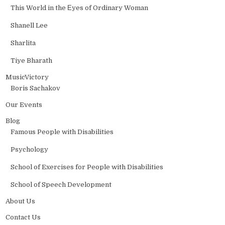
This World in the Еyes of Ordinary Woman
Shanell Lee
Sharlita
Tiye Bharath
MusicVictory
Boris Sachakov
Our Events
Blog
Famous People with Disabilities
Psychology
School of Exercises for People with Disabilities
School of Speech Development
About Us
Contact Us