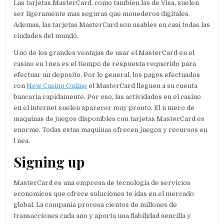
Las tarjetas MasterCard, como tambien las de Visa, suelen
ser ligeramente mas seguras que monederos digitales.
Ademas, las tarjetas MasterCard son usables en casi todas las
ciudades del mundo.
Uno de los grandes ventajas de usar el MasterCard en el
casino en l
nea es el tiempo de respuesta requerido para
efectuar un deposito. Por lo general, los pagos efectuados
con
New Casino Online
el MasterCard lleguen a su cuenta
bancaria rapidamente. Por eso, las actividades en el casino
en el internet suelen aparecer muy pronto. El n
mero de
maquinas de juegos disponibles con tarjetas MasterCard es
enorme. Todas estas maquinas ofrecen juegos y recursos en
l
nea.
Signing up
MasterCard es una empresa de tecnologia de servicios
economicos que ofrece soluciones te
idas en el mercado
global. La compania procesa cientos de millones de
transacciones cada ano y aporta una fiabilidad sencilla y