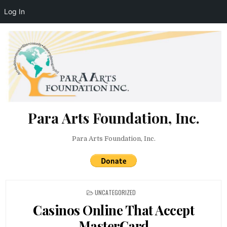
Log In
Skip to content
Para Arts Foundation, Inc.
Para Arts Foundation, Inc.
POSTED IN
UNCATEGORIZED
Casinos Online That Accept
MasterCard