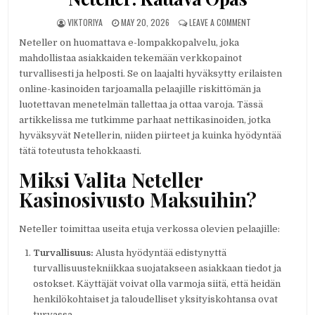
AUTHOR:
PUBLISHED DATE:
ON NETTIKASINOT 
VIKTORIYA
MAY 20, 2026
LEAVE A COMMENT
Neteller on huomattava e-lompakkopalvelu, joka
mahdollistaa asiakkaiden tekemään verkkopainot
turvallisesti ja helposti. Se on laajalti hyväksytty erilaisten
online-kasinoiden tarjoamalla pelaajille riskittömän ja
luotettavan menetelmän tallettaa ja ottaa varoja. Tässä
artikkelissa me tutkimme parhaat nettikasinoiden, jotka
hyväksyvät Netellerin,
niiden piirteet ja kuinka hyödyntää
tätä toteutusta tehokkaasti.
Miksi Valita Neteller
Kasinosivusto Maksuihin?
Neteller toimittaa useita etuja verkossa olevien pelaajille:
Turvallisuus:
Alusta hyödyntää edistynyttä
turvallisuustekniikkaa suojatakseen asiakkaan tiedot ja
ostokset. Käyttäjät voivat olla varmoja siitä, että heidän
henkilökohtaiset ja taloudelliset yksityiskohtansa ovat
turvassa.