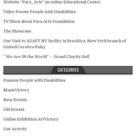
Website “Para_Arts” an online Educational Center
Video Poems People with Disabilities
TV Show about Para Arts Foundation
The Showcase
Our Visit to ADAPT NY facility in Brooklyn, New York branch of
United Cerebra Palsy
” We Are IN the World” – Grand Charity Ball
CATEGORIES
Famous People with Disabilities
MusicVictory
New Events
Old Events
Online Exhibition ArtVictory
Our Activity