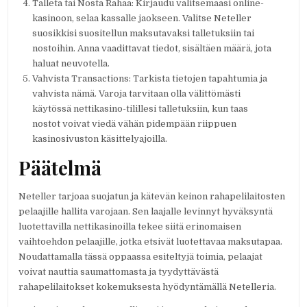
Talleta tai Nosta Rahaa: Kirjaudu valitsemaasi online-
kasinoon, selaa kassalle jaokseen. Valitse Neteller
suosikkisi suositellun maksutavaksi talletuksiin tai
nostoihin. Anna vaadittavat tiedot, sisältäen määrä, jota
haluat neuvotella.
Vahvista Transactions: Tarkista tietojen tapahtumia ja
vahvista nämä. Varoja tarvitaan olla välittömästi
käytössä nettikasino-tilillesi talletuksiin, kun taas
nostot voivat viedä vähän pidempään riippuen
kasinosivuston käsittelyajoilla.
Päätelmä
Neteller tarjoaa suojatun ja kätevän keinon rahapelilaitosten
pelaajille hallita varojaan. Sen laajalle levinnyt hyväksyntä
luotettavilla nettikasinoilla tekee siitä erinomaisen
vaihtoehdon pelaajille, jotka etsivät luotettavaa maksutapaa.
Noudattamalla tässä oppaassa esiteltyjä toimia, pelaajat
voivat nauttia saumattomasta ja tyydyttävästä
rahapelilaitokset kokemuksesta hyödyntämällä Netelleria.