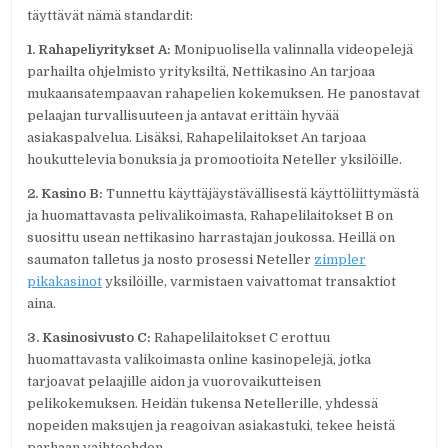
täyttävät nämä standardit:
1. Rahapeliyritykset A:
Monipuolisella valinnalla videopelejä
parhailta ohjelmisto yrityksiltä, Nettikasino An tarjoaa
mukaansatempaavan rahapelien kokemuksen. He panostavat
pelaajan turvallisuuteen ja antavat erittäin hyvää
asiakaspalvelua. Lisäksi, Rahapelilaitokset An tarjoaa
houkuttelevia bonuksia ja promootioita Neteller yksilöille.
2. Kasino B:
Tunnettu käyttäjäystävällisestä käyttöliittymästä
ja huomattavasta pelivalikoimasta, Rahapelilaitokset B on
suosittu usean nettikasino harrastajan joukossa. Heillä on
saumaton talletus ja nosto prosessi Neteller
zimpler
pikakasinot
yksilöille, varmistaen vaivattomat transaktiot
aina.
3. Kasinosivusto C:
Rahapelilaitokset C erottuu
huomattavasta valikoimasta online kasinopelejä, jotka
tarjoavat pelaajille aidon ja vuorovaikutteisen
pelikokemuksen. Heidän tukensa Netellerille, yhdessä
nopeiden maksujen ja reagoivan asiakastuki, tekee heistä
parhaan vaihtoehdon.