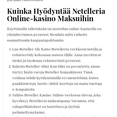
Kuinka Hyödyntää Netelleria
Online-kasino Maksuihin
Käyttämällä talletuksiin tai nostoihin online-kasinoilla on
yksinkertainen prosessi. Noudata näitä vaiheita
saumattomiin kauppatapahtumiin:
Luo Neteller-tili: Katso Netellerin verkkosivustolla ja
rekisteröidy kokonaan uuteen tilille. Anna tarvittavat
tiedot ja täydennä rekisteröinti prosessi.
Rahoita Neteller-tilisi: Kun tilisi on perustettu, sinun
täytyy lisätä varoja Neteller lompakkoosi. Tämä
voidaan tehdä hyödyntämällä eri menetelmiä, kuten
pankkisiirtoja, luotto-/debit-kortteja tai muita tuettuja
e-lompakoita.
Valitse Neteller Kasino: Valitse verkossa olevaa, joka
hyväksyy Netellerin maksutapana. Varmista, että
rahapelilaitokset on luotettava ja täyttää
pelimieltymyksiäsi.