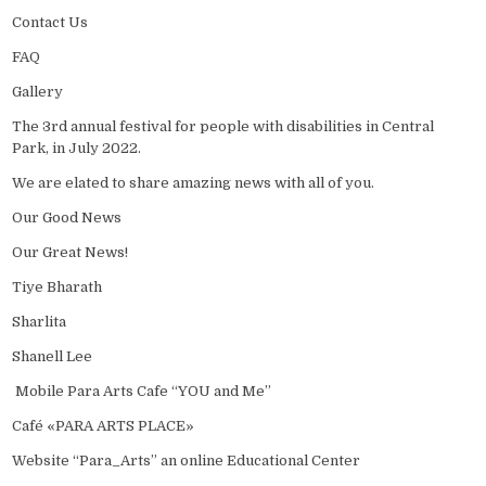
Contact Us
FAQ
Gallery
The 3rd annual festival for people with disabilities in Central
Park, in July 2022.
We are elated to share amazing news with all of you.
Our Good News
Our Great News!
Tiye Bharath
Sharlita
Shanell Lee
Mobile Para Arts Cafe “YOU and Me”
Café «PARA ARTS PLACE»
Website “Para_Arts” an online Educational Center