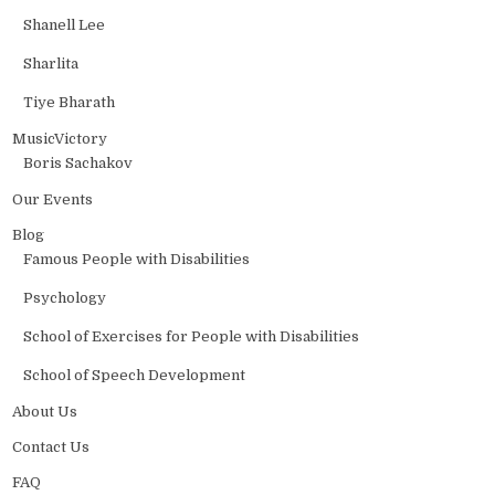
Shanell Lee
Sharlita
Tiye Bharath
MusicVictory
Boris Sachakov
Our Events
Blog
Famous People with Disabilities
Psychology
School of Exercises for People with Disabilities
School of Speech Development
About Us
Contact Us
FAQ