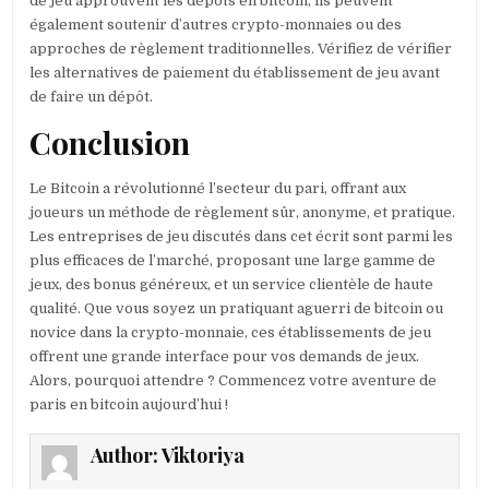
de jeu approuvent les dépôts en bitcoin, ils peuvent
également soutenir d’autres crypto-monnaies ou des
approches de règlement traditionnelles. Vérifiez de vérifier
les alternatives de paiement du établissement de jeu avant
de faire un dépôt.
Conclusion
Le Bitcoin a révolutionné l’secteur du pari, offrant aux
joueurs un méthode de règlement sûr, anonyme, et pratique.
Les entreprises de jeu discutés dans cet écrit sont parmi les
plus efficaces de l’marché, proposant une large gamme de
jeux, des bonus généreux, et un service clientèle de haute
qualité. Que vous soyez un pratiquant aguerri de bitcoin ou
novice dans la crypto-monnaie, ces établissements de jeu
offrent une grande interface pour vos demands de jeux.
Alors, pourquoi attendre ? Commencez votre aventure de
paris en bitcoin aujourd’hui !
Author:
Viktoriya