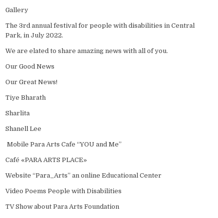
Gallery
The 3rd annual festival for people with disabilities in Central
Park, in July 2022.
We are elated to share amazing news with all of you.
Our Good News
Our Great News!
Tiye Bharath
Sharlita
Shanell Lee
Mobile Para Arts Cafe “YOU and Me”
Café «PARA ARTS PLACE»
Website “Para_Arts” an online Educational Center
Video Poems People with Disabilities
TV Show about Para Arts Foundation