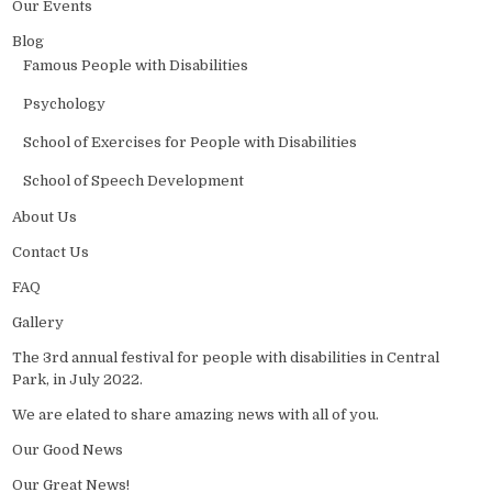
Our Events
Blog
Famous People with Disabilities
Psychology
School of Exercises for People with Disabilities
School of Speech Development
About Us
Contact Us
FAQ
Gallery
The 3rd annual festival for people with disabilities in Central
Park, in July 2022.
We are elated to share amazing news with all of you.
Our Good News
Our Great News!