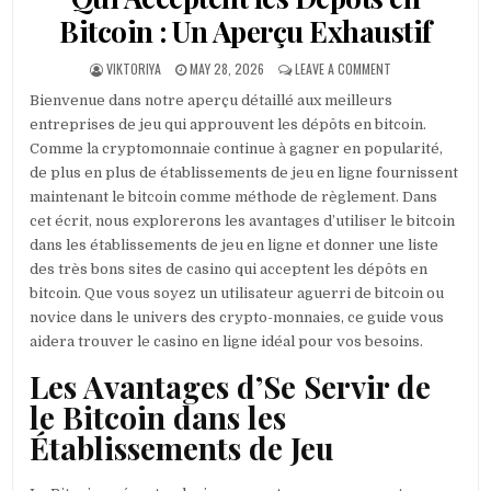
Bitcoin : Un Aperçu Exhaustif
AUTHOR:
PUBLISHED DATE:
ON MEILLEURS ÉTA
VIKTORIYA
MAY 28, 2026
LEAVE A COMMENT
Bienvenue dans notre aperçu détaillé aux meilleurs
entreprises de jeu qui approuvent les dépôts en bitcoin.
Comme la cryptomonnaie continue à gagner en popularité,
de plus en plus de établissements de jeu en ligne fournissent
maintenant le bitcoin comme méthode de règlement. Dans
cet écrit, nous explorerons les avantages d’utiliser le bitcoin
dans
les établissements de jeu en ligne et donner une liste
des très bons sites de casino qui acceptent les dépôts en
bitcoin. Que vous soyez un utilisateur aguerri de bitcoin ou
novice dans le univers des crypto-monnaies, ce guide vous
aidera trouver le casino en ligne idéal pour vos besoins.
Les Avantages d’Se Servir de
le Bitcoin dans les
Établissements de Jeu