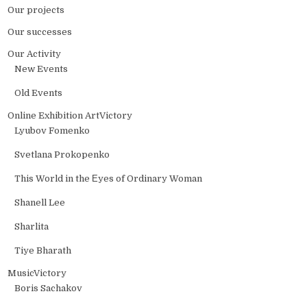
Our projects
Our successes
Our Activity
New Events
Old Events
Online Exhibition ArtVictory
Lyubov Fomenko
Svetlana Prokopenko
This World in the Еyes of Ordinary Woman
Shanell Lee
Sharlita
Tiye Bharath
MusicVictory
Boris Sachakov