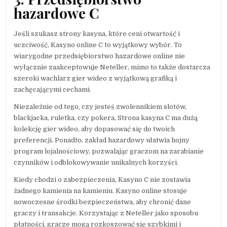
hazardowe C
Jeśli szukasz strony kasyna, które ceni otwartość i
uczciwość, Kasyno online C to wyjątkowy wybór. To
wiarygodne przedsiębiorstwo hazardowe online nie
wyłącznie zaakceptowuje Neteller, mimo to także dostarcza
szeroki wachlarz gier wideo z wyjątkową grafiką i
zachęcającymi cechami.
Niezależnie od tego, czy jesteś zwolennikiem slotów,
blackjacka, ruletka, czy pokera, Strona kasyna C ma dużą
kolekcję gier wideo, aby dopasować się do twoich
preferencji. Ponadto, zakład hazardowy ułatwia hojny
program lojalnościowy, pozwalając graczom na zarabianie
czynników i odblokowywanie unikalnych korzyści.
Kiedy chodzi o zabezpieczenia, Kasyno C nie zostawia
żadnego kamienia na kamieniu. Kasyno online stosuje
nowoczesne środki bezpieczeństwa, aby chronić dane
graczy i transakcje. Korzystając z Neteller jako sposobu
płatności, gracze mogą rozkoszować się szybkimi i