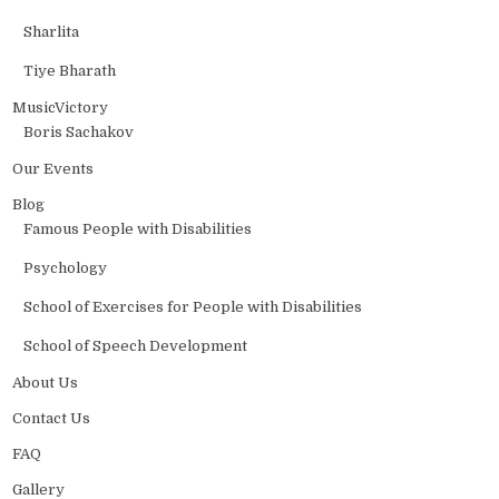
Sharlita
Tiye Bharath
MusicVictory
Boris Sachakov
Our Events
Blog
Famous People with Disabilities
Psychology
School of Exercises for People with Disabilities
School of Speech Development
About Us
Contact Us
FAQ
Gallery