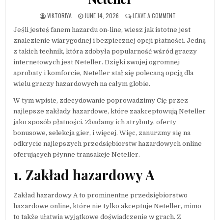
AUTHOR:
PUBLISHED DATE:
ON IDEALNE KASY
VIKTORIYA
JUNE 14, 2026
LEAVE A COMMENT
Jeśli jesteś fanem hazardu on-line, wiesz jak istotne jest
znalezienie wiarygodnej i bezpiecznej opcji płatności. Jedną
z takich technik, która zdobyła popularność wśród graczy
internetowych jest Neteller. Dzięki swojej ogromnej
aprobaty i komforcie, Neteller stał się polecaną opcją dla
wielu graczy hazardowych na całym globie.
W tym wpisie, zdecydowanie poprowadzimy Cię przez
najlepsze zakłady hazardowe, które zaakceptowują Neteller
jako sposób płatności. Zbadamy ich atrybuty, oferty
bonusowe, selekcja gier, i więcej. Więc, zanurzmy się na
odkrycie najlepszych przedsiębiorstw hazardowych online
oferujących płynne transakcje Neteller.
1. Zakład hazardowy A
Zakład hazardowy A to prominentne przedsiębiorstwo
hazardowe online, które nie tylko akceptuje Neteller, mimo
to także ułatwia wyjątkowe doświadczenie w grach. Z