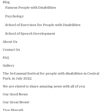
Blog
Famous People with Disabilities
Psychology
School of Exercises for People with Disabilities
School of Speech Development
About Us
Contact Us
FAQ
Gallery
The 3rd annual festival for people with disabilities in Central
Park, in July 2022.
We are elated to share amazing news with all of you.
Our Good News
Our Great News!
Tiye Bharath