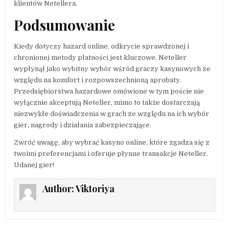
klientów Netellera.
Podsumowanie
Kiedy dotyczy hazard online, odkrycie sprawdzonej i
chronionej metody płatności jest kluczowe. Neteller
wypłynął jako wybitny wybór wśród graczy kasynowych ze
względu na komfort i rozpowszechnioną aprobaty.
Przedsiębiorstwa hazardowe omówione w tym poście nie
wyłącznie akceptują Neteller, mimo to także dostarczają
niezwykłe doświadczenia w grach ze względu na ich wybór
gier, nagrody i działania zabezpieczające.
Zwróć uwagę, aby wybrać kasyno online, które zgadza się z
twoimi preferencjami i oferuje płynne transakcje Neteller.
Udanej gier!
Author:
Viktoriya