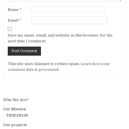
Name
*
Email
*
Save my name, email, and website in this browser for the
next time I comment.
Alternative:
This site uses Akismet to reduce spam.
Learn how your
comment data is processed.
Who We Are?
Our Mission
TRIBUN138
Our projects