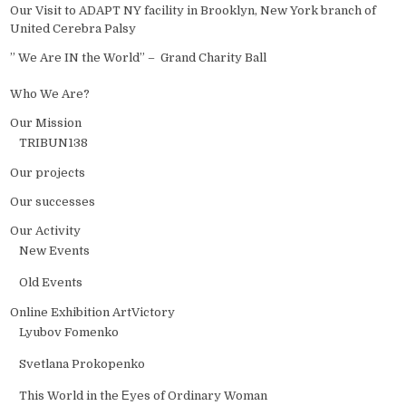
Our Visit to ADAPT NY facility in Brooklyn, New York branch of
United Cerebra Palsy
” We Are IN the World” – Grand Charity Ball
Who We Are?
Our Mission
TRIBUN138
Our projects
Our successes
Our Activity
New Events
Old Events
Online Exhibition ArtVictory
Lyubov Fomenko
Svetlana Prokopenko
This World in the Еyes of Ordinary Woman