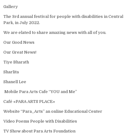
Gallery
The 3rd annual festival for people with disabilities in Central
Park, in July 2022.
We are elated to share amazing news with all of you.
Our Good News
Our Great News!
Tiye Bharath
Sharlita
Shanell Lee
Mobile Para Arts Cafe “YOU and Me”
Café «PARA ARTS PLACE»
Website “Para_Arts” an online Educational Center
Video Poems People with Disabilities
TV Show about Para Arts Foundation