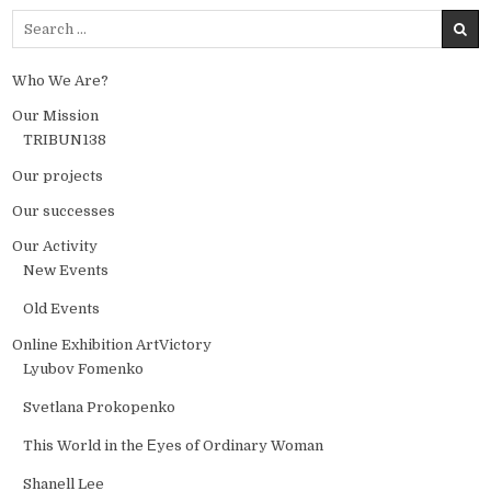
Search for:
Who We Are?
Our Mission
TRIBUN138
Our projects
Our successes
Our Activity
New Events
Old Events
Online Exhibition ArtVictory
Lyubov Fomenko
Svetlana Prokopenko
This World in the Еyes of Ordinary Woman
Shanell Lee