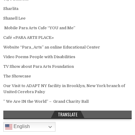
Sharlita
Shanell Lee
Mobile Para Arts Cafe “YOU and Me”
Café «PARA ARTS PLACE»
Website “Para_Arts” an online Educational Center
Video Poems People with Disabilities
TV Show about Para Arts Foundation
The Showcase
Our Visit to ADAPT NY facility in Brooklyn, New York branch of
United Cerebra Palsy
” We Are IN the World” – Grand Charity Ball
TRANSLATE
English