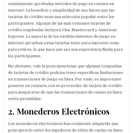
comúnmente aprobadas métodos de pago en casinos en
internet. La beneficio y simplicidad de uso hacen que las
tarjetas de crédito sean una selección popular entre los
participantes. Algunas de las más comunes tarjetas de
crédito empleadas incluyen Visa, Mastercard y American
Express. La mayoría de los establecimientos de juego en
internet aprueban estas tarjetas tanto para ingresos como
para retiros, lo que hace que sea una experiencia fluida para
los participantes.
No obstante, vale la pena mencionar que algunas compañías
de tarjetas de crédito podrían tener específicas limitaciones
en transacciones de juego en línea. Por ende, es importante
ponerse en contacto con su proveedor de tarjeta de crédito
para asegurarse de que las transacciones de casino en línea
estén permitidas.
2. Monederos Electrónicos
Los monederos electrónicos han realmente adquirido una
gran aprecio entre los jugadores de sitios de casino en línea