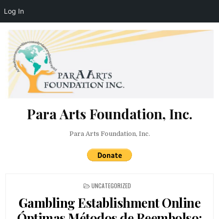
Log In
Skip to content
Para Arts Foundation, Inc.
Para Arts Foundation, Inc.
POSTED IN
UNCATEGORIZED
Gambling Establishment Online
Óptimas Métodos de Reembolso: