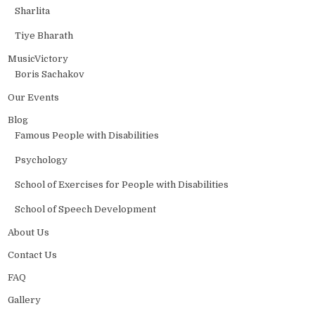
Sharlita
Tiye Bharath
MusicVictory
Boris Sachakov
Our Events
Blog
Famous People with Disabilities
Psychology
School of Exercises for People with Disabilities
School of Speech Development
About Us
Contact Us
FAQ
Gallery