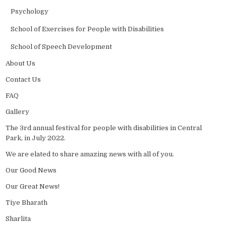
Psychology
School of Exercises for People with Disabilities
School of Speech Development
About Us
Contact Us
FAQ
Gallery
The 3rd annual festival for people with disabilities in Central
Park, in July 2022.
We are elated to share amazing news with all of you.
Our Good News
Our Great News!
Tiye Bharath
Sharlita