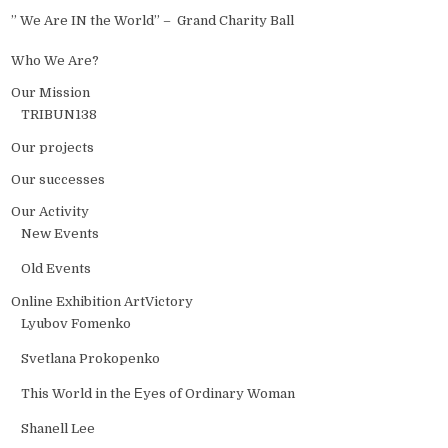
” We Are IN the World” – Grand Charity Ball
Who We Are?
Our Mission
TRIBUN138
Our projects
Our successes
Our Activity
New Events
Old Events
Online Exhibition ArtVictory
Lyubov Fomenko
Svetlana Prokopenko
This World in the Еyes of Ordinary Woman
Shanell Lee