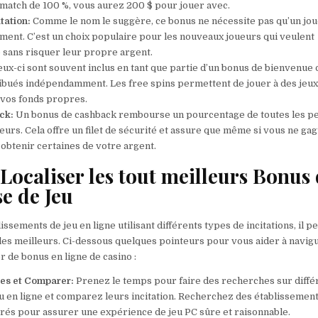
match de 100 %, vous aurez 200 $ pour jouer avec.
tation:
Comme le nom le suggère, ce bonus ne nécessite pas qu’un jo
ment. C’est un choix populaire pour les nouveaux joueurs qui veulent
 sans risquer leur propre argent.
ux-ci sont souvent inclus en tant que partie d’un bonus de bienvenue 
ibués indépendamment. Les free spins permettent de jouer à des jeux
r vos fonds propres.
ck:
Un bonus de cashback rembourse un pourcentage de toutes les p
ueurs. Cela offre un filet de sécurité et assure que même si vous ne ga
obtenir certaines de votre argent.
ocaliser les tout meilleurs Bonus
se de Jeu
sements de jeu en ligne utilisant différents types de incitations, il p
les meilleurs. Ci-dessous quelques pointeurs pour vous aider à navig
r de bonus en ligne de casino :
hes et Comparer:
Prenez le temps pour faire des recherches sur diffé
u en ligne et comparez leurs incitation. Recherchez des établissement
 gérés pour assurer une expérience de jeu PC sûre et raisonnable.