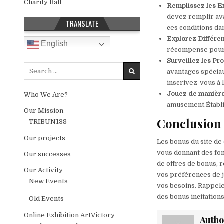
Charity Ball
Remplissez les E
devez remplir ava
TRANSLATE
ces conditions da
Explorez Différen
English
récompense pour 
Surveillez les Pr
Search for:
avantages spéciau
inscrivez-vous à 
Jouez de manièr
Who We Are?
amusement.Établis
Our Mission
Conclusion
TRIBUN138
Our projects
Les bonus du site de
vous donnant des fo
Our successes
de offres de bonus, 
Our Activity
vos préférences de j
New Events
vos besoins. Rappele
des bonus incitation
Old Events
Online Exhibition ArtVictory
Autho