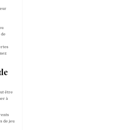
ueur
ou
 de
ertes
gnez
 de
eut être
uer à
rents
s de jeu