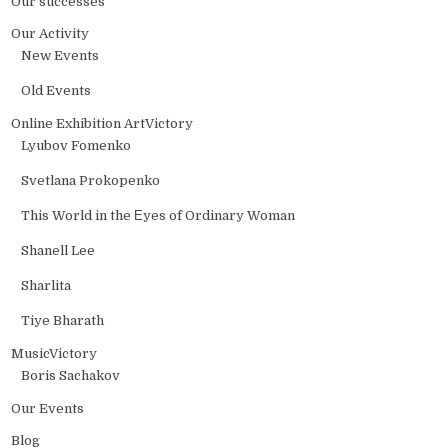
Our successes
Our Activity
New Events
Old Events
Online Exhibition ArtVictory
Lyubov Fomenko
Svetlana Prokopenko
This World in the Еyes of Ordinary Woman
Shanell Lee
Sharlita
Tiye Bharath
MusicVictory
Boris Sachakov
Our Events
Blog