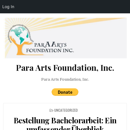
Log In
Skip to content
Para Arts Foundation, Inc.
Para Arts Foundation, Inc.
POSTED IN
UNCATEGORIZED
Bestellung Bachelorarbeit: Ein
umfassender Überblick