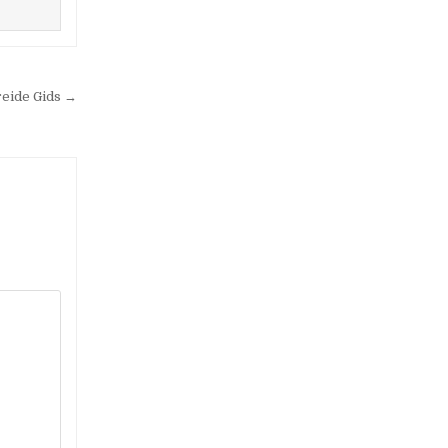
reide Gids →