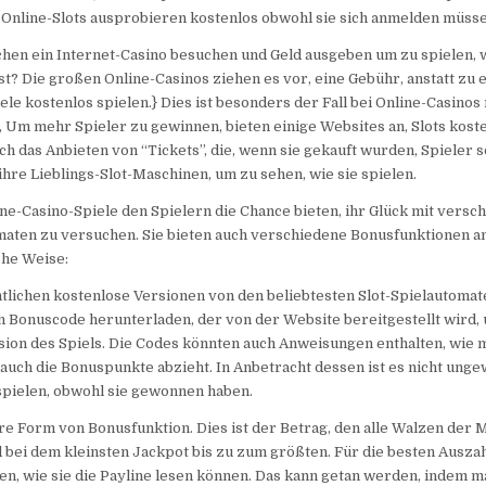
 Online-Slots ausprobieren kostenlos obwohl sie sich anmelden müsse
n ein Internet-Casino besuchen und Geld ausgeben um zu spielen, 
st? Die großen Online-Casinos ziehen es vor, eine Gebühr, anstatt zu 
ele kostenlos spielen.} Dies ist besonders der Fall bei Online-Casinos
, Um mehr Spieler zu gewinnen, bieten einige Websites an, Slots koste
h das Anbieten von “Tickets”, die, wenn sie gekauft wurden, Spieler s
ihre Lieblings-Slot-Maschinen, um zu sehen, wie sie spielen.
ne-Casino-Spiele den Spielern die Chance bieten, ihr Glück mit versc
maten zu versuchen. Sie bieten auch verschiedene Bonusfunktionen an
che Weise:
tlichen kostenlose Versionen von den beliebtesten Slot-Spielautomate
 Bonuscode herunterladen, der von der Website bereitgestellt wird,
rsion des Spiels. Die Codes könnten auch Anweisungen enthalten, wie 
uch die Bonuspunkte abzieht. In Anbetracht dessen ist es nicht unge
spielen, obwohl sie gewonnen haben.
ere Form von Bonusfunktion. Dies ist der Betrag, den alle Walzen der 
 bei dem kleinsten Jackpot bis zu zum größten. Für die besten Ausza
n, wie sie die Payline lesen können. Das kann getan werden, indem m