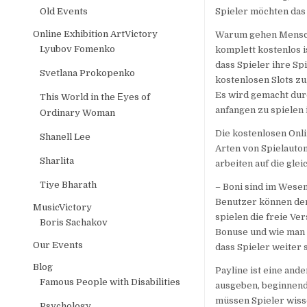
Old Events
Spieler möchten das
Online Exhibition ArtVictory
Warum gehen Mensche
Lyubov Fomenko
komplett kostenlos i
dass Spieler ihre Spi
Svetlana Prokopenko
kostenlosen Slots zu
Es wird gemacht durc
This World in the Еyes of
anfangen zu spielen 
Ordinary Woman
Die kostenlosen Onli
Shanell Lee
Arten von Spielauto
Sharlita
arbeiten auf die glei
Tiye Bharath
– Boni sind im Wesen
Benutzer können den
MusicVictory
spielen die freie Ve
Boris Sachakov
Bonuse und wie man a
Our Events
dass Spieler weiter 
Blog
Payline ist eine and
Famous People with Disabilities
ausgeben, beginnend
müssen Spieler wisse
Psychology