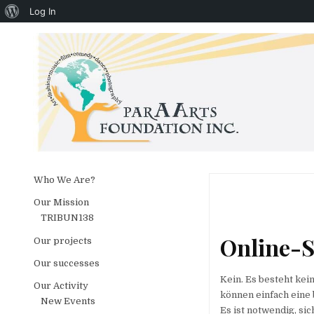
About WordPress
Log In
Skip to content
Who We Are?
Our Mission
TRIBUN138
Online-S
Our projects
Our successes
Kein. Es besteht kei
Our Activity
können einfach eine
New Events
Es ist notwendig, si