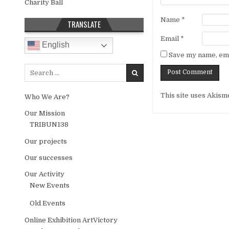
Charity Ball
Name
*
TRANSLATE
Email
*
English
Save my name, emai
Search for:
Alternative:
This site uses Akism
Who We Are?
Our Mission
TRIBUN138
Our projects
Our successes
Our Activity
New Events
Old Events
Online Exhibition ArtVictory