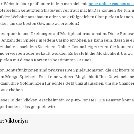
er Website überprüft oder indem man sich mit
neue online casinos sc
otspielern genutzten Strategien vertraut macht.|Das können Sie tun, 
uf der Website anschauen oder von erfolgreichen Slotspielern lernen
den, um die besten Gewinne zu erzielen.}
reuepunkte und Drehungen auf Multiplikatorautomaten. Diese Bonuse
e Anzahl der Spieler in jedem Casino erhöhen. Es kann sein, dass Sie e
einhalten, nachdem Sie einem Online-Casino beigetreten. Sie können 
no erwerben oder gekauft werden. Es besteht die Möglichkeit, bis zu
pielen mit diesen Karten in bestimmten Casinos.
on Bonusfunktionen sind progressive Spielautomaten, die Jackpots bi
en Menge Spielzeit. Es ist eine weitere Möglichkeit Ihre Gewinnchan
 dann Ihre Goldmünzen für echtes Geld umzutauschen, um die Chancen
 zu erhöhen.
ieser Bilder klicken, erscheint ein Pop-up-Fenster. Die Fenster könne
piel ändern, das gespielt wird.
r:
Viktoriya