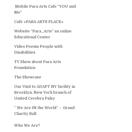
Mobile Para Arts Cafe “YOU and
Me”
Café «PARA ARTS PLACE»
Website “Para_Arts” an online
Educational Center
Video Poems People with
Disabilities
TV Show about Para Arts
Foundation
The Showcase
Our Visit to ADAPT NY facility in
Brooklyn, New York branch of
United Cerebra Palsy
” We Are IN the World” – Grand
Charity Ball
Who We Are?