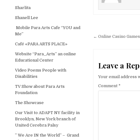
Sharlita
Shanell Lee
Post naviga
Mobile Para Arts Cafe “YOU and
Me”
← Online Casino Games
Café «PARA ARTS PLACE»
Website “Para_Arts” an online
Educational Center
Leave a Rep
Video Poems People with
Disabilities
Your email address w
Comment
*
TV Show about Para Arts
Foundation
The Showcase
Our Visit to ADAPT NY facility in
Brooklyn, New York branch of
United Cerebra Palsy
” We Are IN the World” – Grand