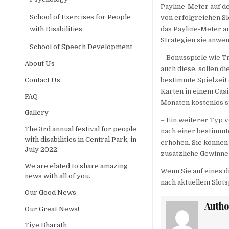
Payline-Meter auf d
School of Exercises for People
von erfolgreichen Sl
with Disabilities
das Payline-Meter a
Strategien sie anwen
School of Speech Development
– Bonusspiele wie T
About Us
auch diese, sollen di
Contact Us
bestimmte Spielzeit 
Karten in einem Casi
FAQ
Monaten kostenlos s
Gallery
– Ein weiterer Typ v
The 3rd annual festival for people
nach einer bestimmt
with disabilities in Central Park, in
erhöhen. Sie können
July 2022.
zusätzliche Gewinne
We are elated to share amazing
Wenn Sie auf eines d
news with all of you.
nach aktuellem Slots
Our Good News
Autho
Our Great News!
Tiye Bharath