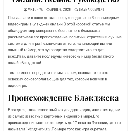
AUTHOR:
PUBLISHED DATE:
ON БЕСПЛАТНЫЕ 
VIKTORIYA
APRIL 6, 2026
LEAVE A COMMENT
Приглашаем в наше детальное руководство по безвозмездным
видеоиграм в блэкджек онлайн.В этой короткой статье мы
обследуем мир совершенно бесплатного блэкджека,
рассматривая его происхождение, политики, стратегии и лучшие
системы для игры.Независимо от того, начинающий вы или
опытный геймер, это руководство содержит что-то для
всех.Итак, давайте исследуем
интересный мир бесплатного
онлайн блэкджека!
Тем не менее перед тем как мы начнем, позвольте кратко
освежим основополагающие для тех, которые новички в
видеоигре.
Происхождение Блэкджека
Блэкджек, также известный как двадцать один, является одним
из самых известных карточных видеоигр в мире.Его
происхождение можно отследить до 17 века во Франции, где его
называли “Vingt-et-Un”.По мере того как игра обретала