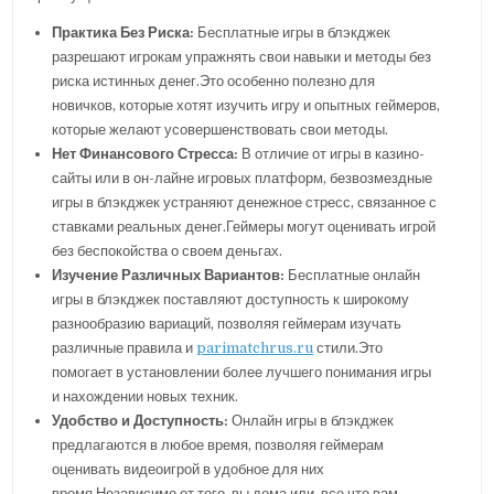
Практика Без Риска:
Бесплатные игры в блэкджек
разрешают игрокам упражнять свои навыки и методы без
риска истинных денег.Это особенно полезно для
новичков, которые хотят изучить игру и опытных геймеров,
которые желают усовершенствовать свои методы.
Нет Финансового Стресса:
В отличие от игры в казино-
сайты или в он-лайне игровых платформ, безвозмездные
игры в блэкджек устраняют денежное стресс, связанное с
ставками реальных денег.Геймеры могут оценивать игрой
без беспокойства о своем деньгах.
Изучение Различных Вариантов:
Бесплатные онлайн
игры в блэкджек поставляют доступность к широкому
разнообразию вариаций, позволяя геймерам изучать
различные правила и
parimatchrus.ru
стили.Это
помогает в установлении более лучшего понимания игры
и нахождении новых техник.
Удобство и Доступность:
Онлайн игры в блэкджек
предлагаются в любое время, позволяя геймерам
оценивать видеоигрой в удобное для них
время.Независимо от того, вы дома или, все что вам